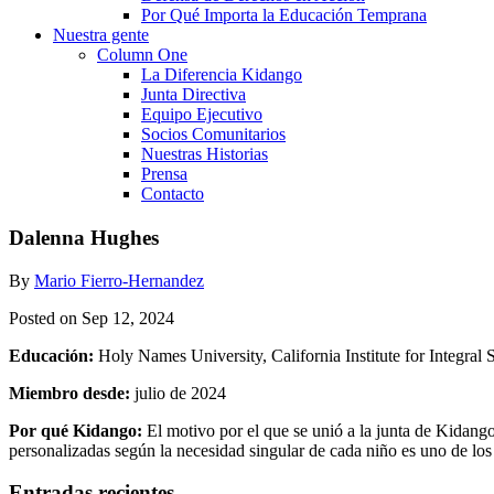
Por Qué Importa la Educación Temprana
Nuestra gente
Column One
La Diferencia Kidango
Junta Directiva
Equipo Ejecutivo
Socios Comunitarios
Nuestras Historias
Prensa
Contacto
Dalenna Hughes
By
Mario Fierro-Hernandez
Posted on Sep 12, 2024
Educación:
Holy Names University, California Institute for Integral 
Miembro desde:
julio de 2024
Por qué Kidango:
El motivo por el que se unió a la junta de Kidang
personalizadas según la necesidad singular de cada niño es uno de los
Entradas recientes