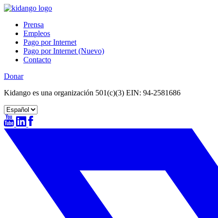
Skip
to
Prensa
content
Empleos
Pago por Internet
Pago por Internet (Nuevo)
Contacto
Donar
Kidango es una organización 501(c)(3) EIN: 94-2581686