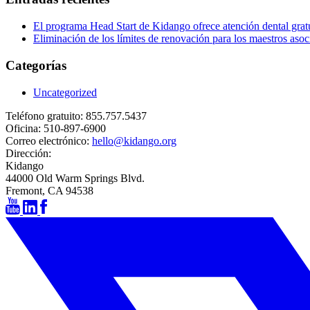
El programa Head Start de Kidango ofrece atención dental gratu
Eliminación de los límites de renovación para los maestros aso
Categorías
Uncategorized
Teléfono gratuito:
855.757.5437
Oficina:
510-897-6900
Correo electrónico:
hello@kidango.org
Dirección:
Kidango
44000 Old Warm Springs Blvd.
Fremont, CA 94538