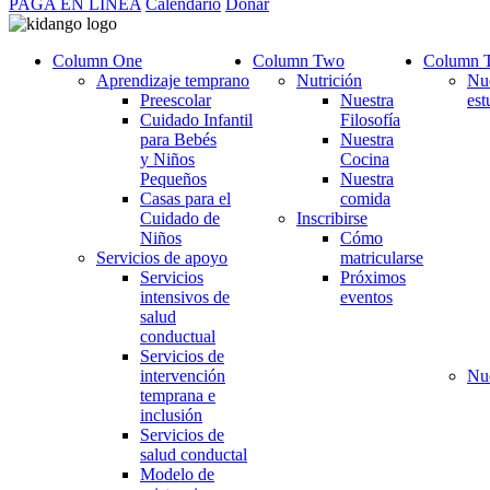
PAGA EN LÍNEA
Calendario
Donar
Column One
Column Two
Column 
Aprendizaje temprano
Nutrición
Nue
Preescolar
Nuestra
est
Cuidado Infantil
Filosofía
para Bebés
Nuestra
y Niños
Cocina
Pequeños
Nuestra
Casas para el
comida
Cuidado de
Inscribirse
Niños
Cómo
Servicios de apoyo
matricularse
Servicios
Próximos
intensivos de
eventos
salud
conductual
Servicios de
intervención
Nue
temprana e
inclusión
Servicios de
salud conductal
Modelo de